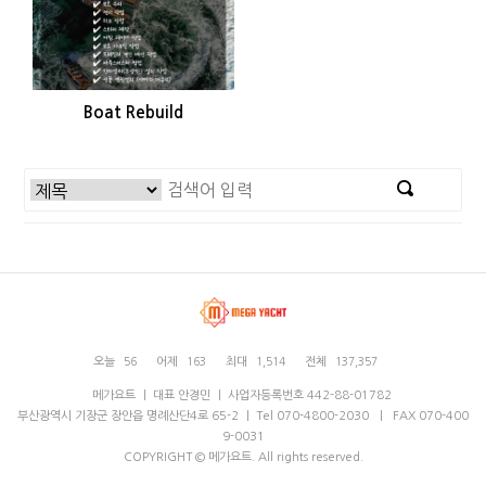
Boat Rebuild
오늘
56
어제
163
최대
1,514
전체
137,357
메가요트 ｜ 대표 안경민 ｜ 사업자등록번호 442-88-01782
부산광역시 기장군 장안읍 명례산단4로 65-2 ｜ Tel 070-4800-2030 ｜ FAX 070-400
9-0031
COPYRIGHT © 메가요트. All rights reserved.