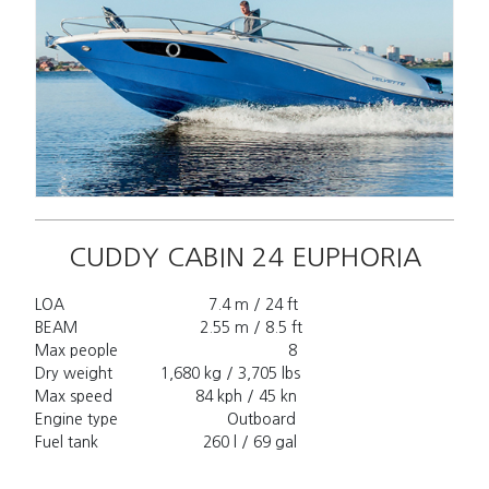
CUDDY CABIN 24 EUPHORIA
LOA                                 7.4 m / 24 ft

BEAM                            2.55 m / 8.5 ft

Max people                                       8

Dry weight           1,680 kg / 3,705 lbs

Max speed                   84 kph / 45 kn

Engine type                         Outboard

Fuel tank                        260 l / 69 gal