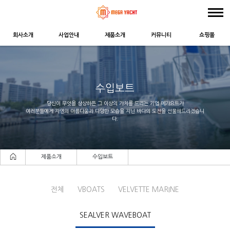
회사소개
사업안내
제품소개
커뮤니티
쇼핑몰
수입보트
당신이 무엇을 상상하든 그 이상의 가치를 드리는 기업 메가요트가
여러분들에게 자연의 아름다움과 다양한 모습을 지닌 바다의 도전을 선물해드리겠습니
다.
제품소개
수입보트
전체
VBOATS
VELVETTE MARINE
SEALVER WAVEBOAT